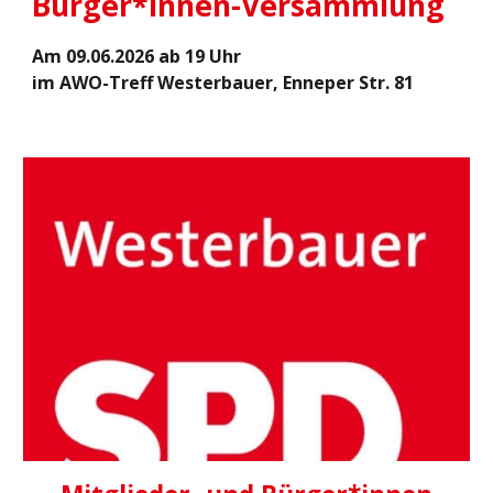
Bürger*innen-Versammlung
A
m
09.06
.202
6
ab 19 Uhr
im AWO-Treff Westerbauer, Enneper Str. 81